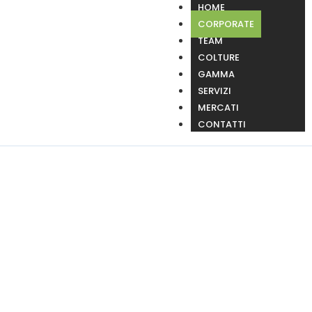
HOME
CORPORATE
TEAM
COLTURE
GAMMA
SERVIZI
MERCATI
CONTATTI
Corporate
Per un’Agricoltura sostenibile, pulita, che rispetti l’ambiente