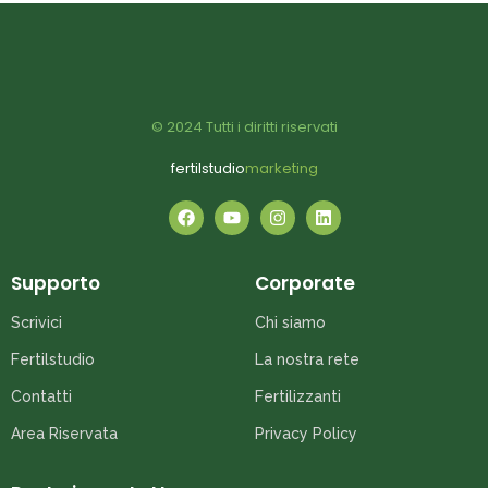
UTEC 46
© 2024 Tutti i diritti riservati
fertilstudio
marketing
GOLDEN MAIS
Supporto
Corporate
Scrivici
Chi siamo
NP 20-20
Fertilstudio
La nostra rete
Contatti
Fertilizzanti
Area Riservata
Privacy Policy
ENTEC PERFECT