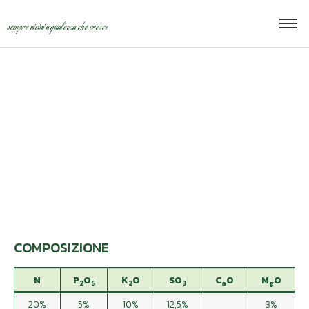
sempre vicini a qualcosa che cresce
NPK SUPER 20-5-10
COMPOSIZIONE
N
P
O
K
O
SO
C
O
M
O
2
5
2
3
a
g
20%
5%
10%
12,5%
3%