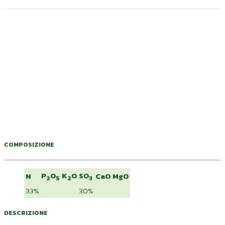
URASOLF
COMPOSIZIONE
P
O
K
O
SO
N
CaO
MgO
2
5
2
3
33%
30%
DESCRIZIONE